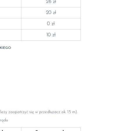
26 zł
20 zł
0 zł
10 zł
OKIEGO
ży zaopatrzyć się w przedłużacz ok. 15 m).
prądu