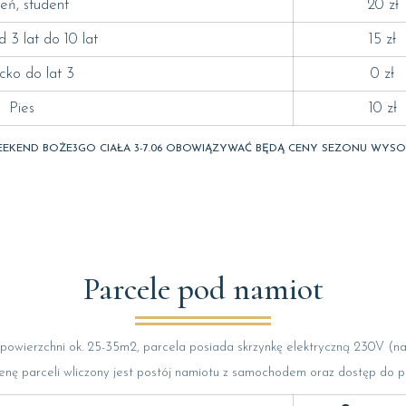
eń, student
20 zł
d 3 lat do 10 lat
15 zł
cko do lat 3
0 zł
Pies
10 zł
EKEND BOŻE3GO CIAŁA 3-7.06 OBOWIĄZYWAĆ BĘDĄ CENY SEZONU WYS
Parcele pod namiot
powierzchni ok. 25-35m2, parcela posiada skrzynkę elektryczną 230V (nale
nę parceli wliczony jest postój namiotu z samochodem oraz dostęp do 