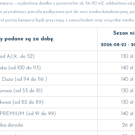
pera – wydzielona działka o powierzchni ok. 56-90 m2, oddzielona od p
 prywatności, parcela podłączona jest do sieci wodno-kanalizacyjnej, po
est postój kampera bądź przyczepy z samochodem oraz wszystkie media tj
Sezon ni
ty podane są za dobę.
2026-08-23 - 2
od A,1,9,...do 52)
130 zł
ska (od 100 do 113)
140 zł
 Duża (od 114 do 116 )
140 zł
urowa (od 53 do 81)
130 zł
kowa (od 82 do 89)
130 zł
 PREMIUM (od 91 do 99)
140 zł
ba dorosła
26 zł