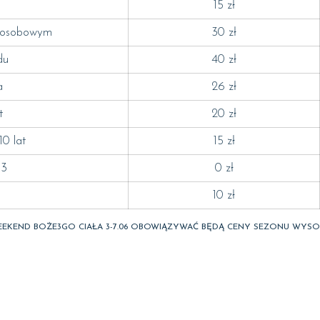
15 zł
 osobowym
30 zł
du
40 zł
a
26 zł
t
20 zł
10 lat
15 zł
 3
0 zł
10 zł
EKEND BOŻE3GO CIAŁA 3-7.06 OBOWIĄZYWAĆ BĘDĄ CENY SEZONU WYS