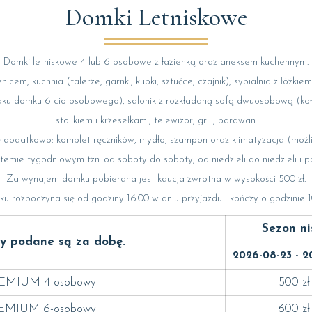
Domki Letniskowe
Domki letniskowe 4 lub 6-osobowe z łazienką oraz aneksem kuchennym.
cem, kuchnia (talerze, garnki, kubki, sztućce, czajnik), sypialnia z łóżkiem
dku domku 6-cio osobowego), salonik z rozkładaną sofą dwuosobową (kołdr
stolikiem i krzesełkami, telewizor, grill, parawan.
odatkowo: komplet ręczników, mydło, szampon oraz klimatyzacja (możli
mie tygodniowym tzn. od soboty do soboty, od niedzieli do niedzieli i 
Za wynajem domku pobierana jest kaucja zwrotna w wysokości 500 zł.
rozpoczyna się od godziny 16.00 w dniu przyjazdu i kończy o godzinie 1
Sezon ni
ty podane są za dobę.
2026-08-23 - 2
MIUM 4-osobowy
500 zł
MIUM 6-osobowy
600 zł