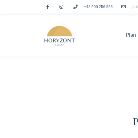
+48 500 256 556
po
Plan 
P