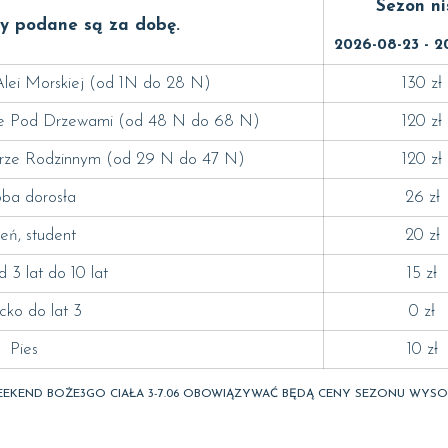
Sezon ni
ty podane są za dobę.
2026-08-23 - 2
lei Morskiej (od 1N do 28 N)
130 zł
ze Pod Drzewami (od 48 N do 68 N)
120 zł
orze Rodzinnym (od 29 N do 47 N)
120 zł
ba dorosła
26 zł
eń, student
20 zł
d 3 lat do 10 lat
15 zł
cko do lat 3
0 zł
Pies
10 zł
EKEND BOŻE3GO CIAŁA 3-7.06 OBOWIĄZYWAĆ BĘDĄ CENY SEZONU WYS