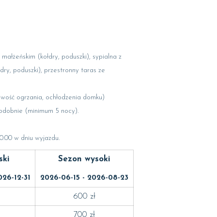
 małżeńskim (kołdry, poduszki), sypialna z
y, poduszki), przestronny taras ze
wość ogrzania, ochłodzenia domku)
podobnie (minimum 5 nocy).
0.00 w dniu wyjazdu.
ski
Sezon wysoki
026-12-31
2026-06-15 - 2026-08-23
600 zł
700 zł