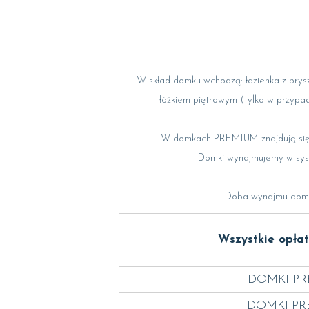
W skład domku wchodzą: łazienka z pryszni
łóżkiem piętrowym (tylko w przypa
W domkach PREMIUM znajdują się d
Domki wynajmujemy w syste
Doba wynajmu domku 
Wszystkie opła
DOMKI PRE
DOMKI PRE