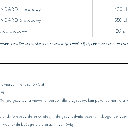
NDARD 4-osobowy
400 zł
NDARD 6-osobowy
550 zł
hód osobowy
20 zł
EKEND BOŻE3GO CIAŁA 3-7.06 OBOWIĄZYWAĆ BĘDĄ CENY SEZONU WYS
emeryci i renciści 3,40 zł
5 %
0% (dotyczy wynajmowanej parceli dla przyczepy, kampera lub namiotu.
a, dwie osoby dorosłe, pies) – dotyczy jedynie sezonu niskiego, dotycz
 weekendu bożego ciała oraz innych świąt.