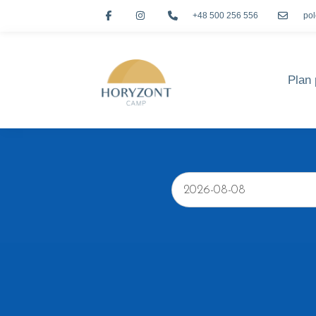
+48 500 256 556
po
Plan 