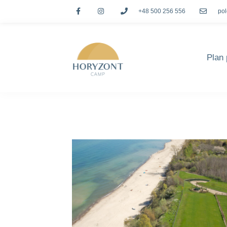
+48 500 256 556
po
Plan 