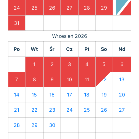
24
25
26
27
28
29
30
31
Wrzesień
2026
Po
Wt
Śr
Cz
Pt
So
Nd
1
2
3
4
5
6
7
8
9
10
11
12
13
14
15
16
17
18
19
20
21
22
23
24
25
26
27
28
29
30