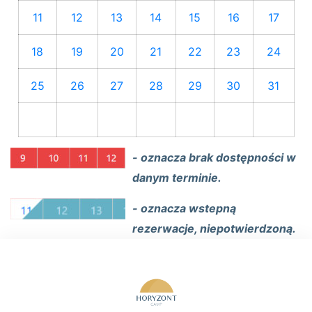
11
12
13
14
15
16
17
18
19
20
21
22
23
24
25
26
27
28
29
30
31
- oznacza brak dostępności w
danym terminie.
- oznacza wstepną
rezerwacje, niepotwierdzoną.