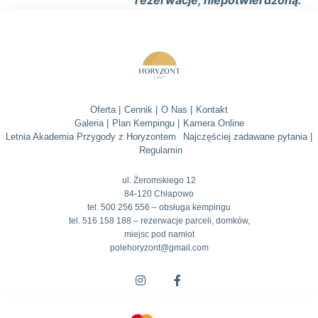
rezerwacje, niepotwierdzoną.
Oferta |
Cennik |
O Nas |
Kontakt
Galeria |
Plan Kempingu |
Kamera Online
Letnia Akademia Przygody z Horyzontem
Najczęściej zadawane pytania |
Regulamin
ul. Żeromskiego 12
84-120 Chłapowo
tel. 500 256 556 – obsługa kempingu
tel. 516 158 188 – rezerwacje parceli, domków,
miejsc pod namiot
polehoryzont@gmail.com