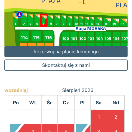
Rezerwuj na planie kempingu
Skontaktuj się z nami
wcześniej
Sierpień
2026
Po
Wt
Śr
Cz
Pt
So
Nd
1
2
3
4
5
6
7
8
9