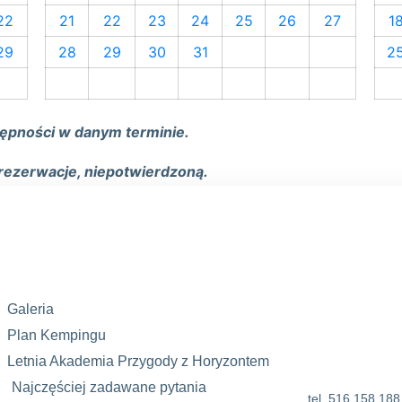
22
21
22
23
24
25
26
27
1
29
28
29
30
31
2
tępności w danym terminie.
rezerwacje, niepotwierdzoną.
Galeria
Plan Kempingu
Letnia Akademia Przygody z Horyzontem
Najczęściej zadawane pytania
tel. 516 158 188