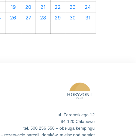
8
19
20
21
22
23
24
5
26
27
28
29
30
31
ul. Żeromskiego 12
84-120 Chłapowo
tel. 500 256 556 – obsługa kempingu
 – rezerwacje parceli, domków, miejsc pod namiot