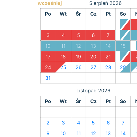
wcześniej
Sierpień
2026
Po
Wt
Śr
Cz
Pt
So
1
3
4
5
6
7
8
10
11
12
13
14
15
17
18
19
20
21
22
24
25
26
27
28
29
31
Listopad
2026
Po
Wt
Śr
Cz
Pt
So
2
3
4
5
6
7
9
10
11
12
13
14