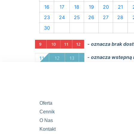
16
17
18
19
20
21
23
24
25
26
27
28
30
- oznacza brak dos
- oznacza wstepną 
Oferta
Cennik
O Nas
Kontakt