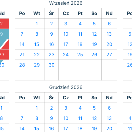
Wrzesień
2026
Nd
Po
Wt
Śr
Cz
Pt
So
Nd
P
2
1
2
3
4
5
6
9
7
8
9
10
11
12
13
5
16
14
15
16
17
18
19
20
1
23
21
22
23
24
25
26
27
1
30
28
29
30
2
Grudzień
2026
Nd
Po
Wt
Śr
Cz
Pt
So
Nd
P
1
1
2
3
4
5
6
8
7
8
9
10
11
12
13
4
15
14
15
16
17
18
19
20
1