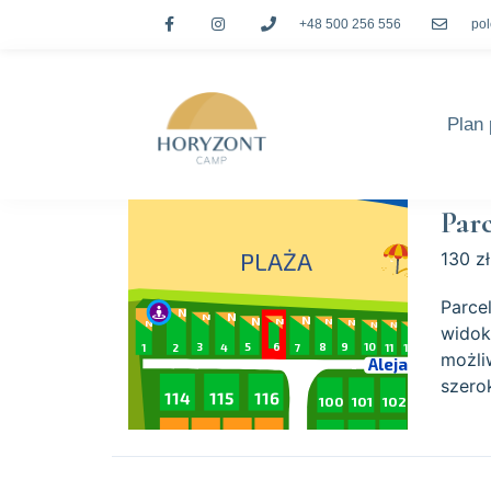
+48 500 256 556
po
Plan 
Par
130 zł
Parce
widok
możli
szero