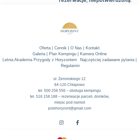
rezerwacje, niepotwierdzoną.
Oferta |
Cennik |
O Nas |
Kontakt
Galeria |
Plan Kempingu |
Kamera Online
Letnia Akademia Przygody z Horyzontem
Najczęściej zadawane pytania |
Regulamin
ul. Żeromskiego 12
84-120 Chłapowo
tel. 500 256 556 – obsługa kempingu
tel. 516 158 188 – rezerwacje parceli, domków,
miejsc pod namiot
polehoryzont@gmail.com