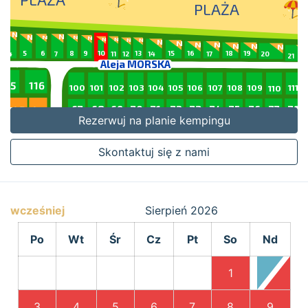
Rezerwuj na planie kempingu
Skontaktuj się z nami
wcześniej
Sierpień
2026
Po
Wt
Śr
Cz
Pt
So
Nd
1
2
3
4
5
6
7
8
9